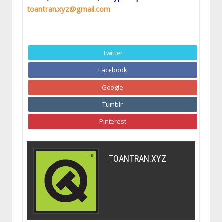
toantran.xyz@gmail.com
Twitter
Facebook
Google
Tumblr
Pinterest
TOANTRAN.XYZ